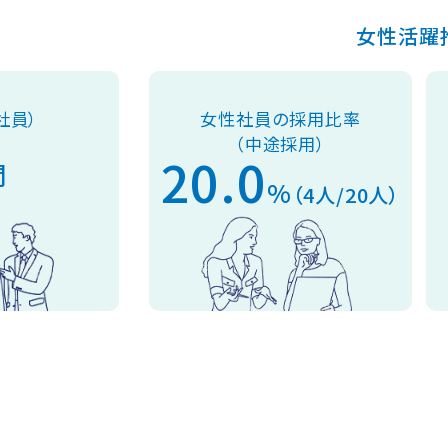
女性活躍
社員）
女性社員の
採用比率
（中途採用）
20.0
間
%
（4人/20人）