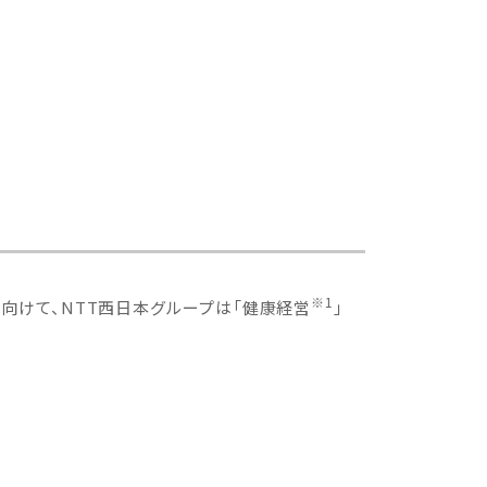
※1
向けて、NTT⻄⽇本グループは「健康経営
」