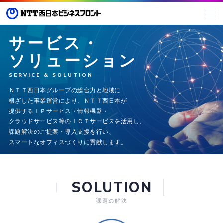
サービス・
ソリューション
SERVICE & SOLUTION
ＮＴＴ西日本グループの総合力と地域に
根ざした事業運営により、
ＮＴＴ西日本が
提供するＩＰサービス・情報機器・
クラウドサービス等の
ＩＣＴサービスを活用し、
課題解決のご提案・導入支援を行い、
スマートなオフィスづくりに貢献します。
SOLUTION
課題の解決